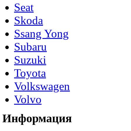
Seat
Skoda
Ssang Yong
Subaru
Suzuki
Toyota
Volkswagen
Volvo
Информация