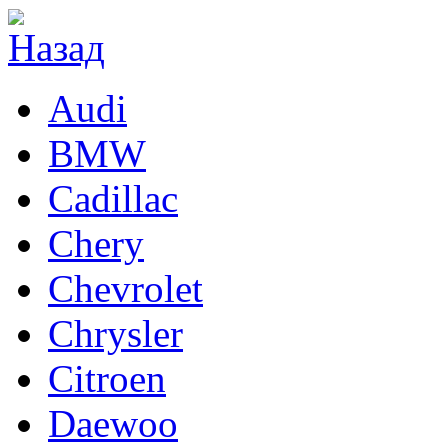
Audi
BMW
Cadillac
Chery
Chevrolet
Chrysler
Citroen
Daewoo