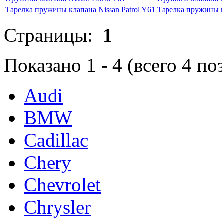
Тарелка пружины клапана Nissan Patrol Y61
Тарелка пружины к
Страницы:
1
Показано
1
-
4
(всего
4
по
Audi
BMW
Cadillac
Chery
Chevrolet
Chrysler