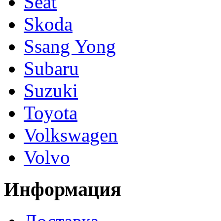
Seat
Skoda
Ssang Yong
Subaru
Suzuki
Toyota
Volkswagen
Volvo
Информация