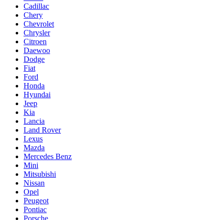
Cadillac
Chery
Chevrolet
Chrysler
Citroen
Daewoo
Dodge
Fiat
Ford
Honda
Hyundai
Jeep
Kia
Lancia
Land Rover
Lexus
Mazda
Mercedes Benz
Mini
Mitsubishi
Nissan
Opel
Peugeot
Pontiac
Porsche