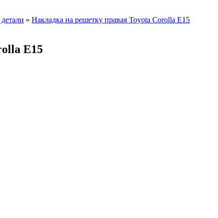
 детали
»
Накладка на решетку правая Toyota Corolla E15
olla E15