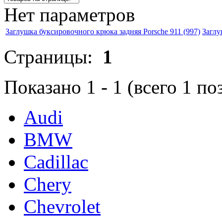
Нет параметров
Заглушка буксировочного крюка задняя Porsche 911 (997)
Заглу
Страницы:
1
Показано
1
-
1
(всего
1
по
Audi
BMW
Cadillac
Chery
Chevrolet