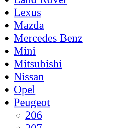
Lexus
Mazda
Mercedes Benz
Mini
Mitsubishi
Nissan
Opel
Peugeot
206
207