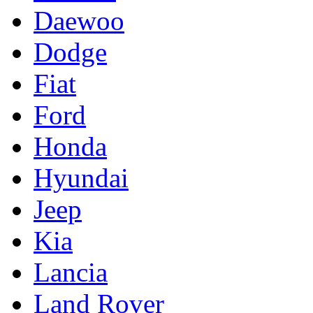
Daewoo
Dodge
Fiat
Ford
Honda
Hyundai
Jeep
Kia
Lancia
Land Rover