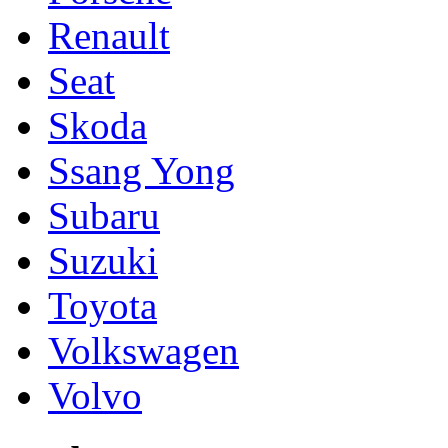
Renault
Seat
Skoda
Ssang Yong
Subaru
Suzuki
Toyota
Volkswagen
Volvo