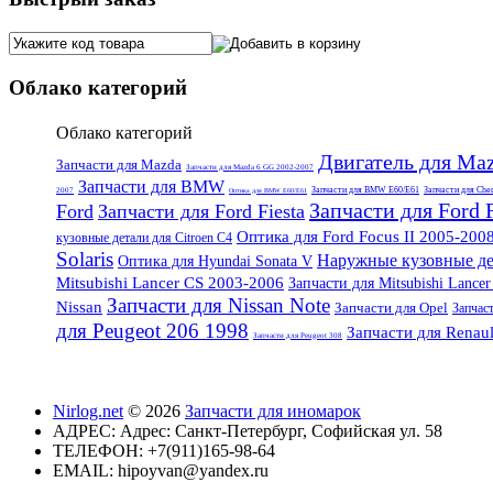
Облако категорий
Облако категорий
Двигатель для Ma
Запчасти для Mazda
Запчасти для Mazda 6 GG 2002-2007
Запчасти для BMW
Запчасти для BMW E60/E61
Запчасти для Che
2007
Оптика для BMW E60/E61
Запчасти для Ford 
Ford
Запчасти для Ford Fiesta
Оптика для Ford Focus II 2005-200
кузовные детали для Citroen C4
Solaris
Наружные кузовные дет
Оптика для Hyundai Sonata V
Mitsubishi Lancer CS 2003-2006
Запчасти для Mitsubishi Lance
Запчасти для Nissan Note
Nissan
Запчасти для Opel
Запчас
для Peugeot 206 1998
Запчасти для Renaul
Запчасти для Peugeot 308
Nirlog.net
© 2026
Запчасти для иномарок
АДРЕС:
Адрес: Санкт-Петербург, Софийская ул. 58
ТЕЛЕФОН:
+7(911)165-98-64
EMAIL:
hipoyvan@yandex.ru