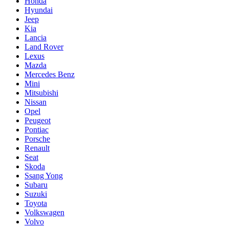
Honda
Hyundai
Jeep
Kia
Lancia
Land Rover
Lexus
Mazda
Mercedes Benz
Mini
Mitsubishi
Nissan
Opel
Peugeot
Pontiac
Porsche
Renault
Seat
Skoda
Ssang Yong
Subaru
Suzuki
Toyota
Volkswagen
Volvo