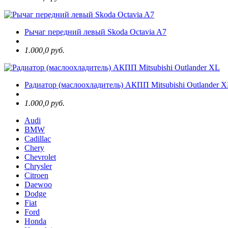
Рычаг передний левый Skoda Octavia A7
1.000,0 руб.
Радиатор (маслоохладитель) АКПП Mitsubishi Outlander 
1.000,0 руб.
Audi
BMW
Cadillac
Chery
Chevrolet
Chrysler
Citroen
Daewoo
Dodge
Fiat
Ford
Honda