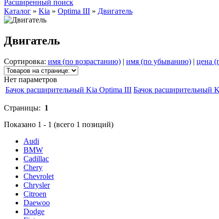
Расширенный поиск
Каталог
»
Kia
»
Optima III
»
Двигатель
Двигатель
Сортировка:
имя (по возрастанию)
|
имя (по убыванию)
|
цена (
Нет параметров
Бачок расширительный Kia Optima III
Бачок расширительный Ki
Страницы:
1
Показано
1
-
1
(всего
1
позиций)
Audi
BMW
Cadillac
Chery
Chevrolet
Chrysler
Citroen
Daewoo
Dodge