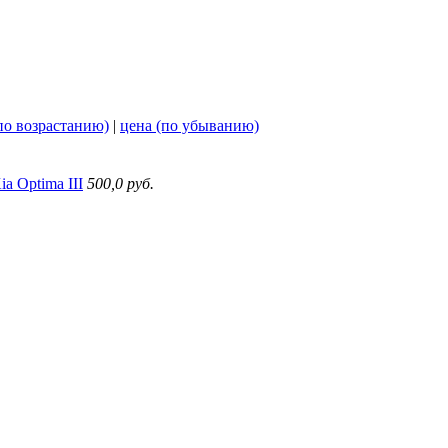
по возрастанию)
|
цена (по убыванию)
a Optima III
500,0 руб.