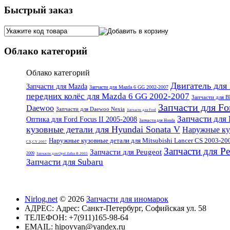
Быстрый заказ
Облако категорий
Облако категорий
Двигатель для
Запчасти для Mazda
Запчасти для Mazda 6 GG 2002-2007
передних колёс для Mazda 6 GG 2002-2007
Запчасти для
Запчасти для For
Daewoo
Запчасти для Daewoo Nexia
Запчасти для Ford
Запчасти для
Оптика для Ford Focus II 2005-2008
Запчасти для Honda
кузовные детали для Hyundai Sonata V
Наружные куз
Наружные кузовные детали для Mitsubishi Lancer CS 2003-20
CX,CY 2007
Запчасти для P
Запчасти для Peugeot
2009
Запчасти для Opel Zafira B 2005
Запчасти для Subaru
Nirlog.net
© 2026
Запчасти для иномарок
АДРЕС:
Адрес: Санкт-Петербург, Софийская ул. 58
ТЕЛЕФОН:
+7(911)165-98-64
EMAIL:
hipoyvan@yandex.ru