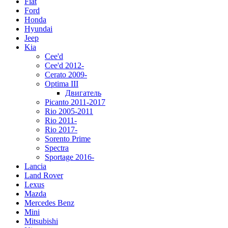
Fiat
Ford
Honda
Hyundai
Jeep
Kia
Cee'd
Cee'd 2012-
Cerato 2009-
Optima III
Двигатель
Picanto 2011-2017
Rio 2005-2011
Rio 2011-
Rio 2017-
Sorento Prime
Spectra
Sportage 2016-
Lancia
Land Rover
Lexus
Mazda
Mercedes Benz
Mini
Mitsubishi