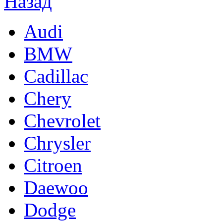
Audi
BMW
Cadillac
Chery
Chevrolet
Chrysler
Citroen
Daewoo
Dodge