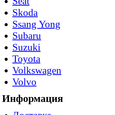
Seat
Skoda
Ssang Yong
Subaru
Suzuki
Toyota
Volkswagen
Volvo
Информация