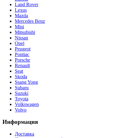
Land Rover
Lexus
Mazda
Mercedes Benz
Mini
Mitsubishi
Nissan
Opel
Peugeot
Pontiac
Porsche
Renault
Seat
Skoda
Ssang Yong
Subaru
Suzuki
Toyota
Volkswagen
Volvo
Информация
Доставка