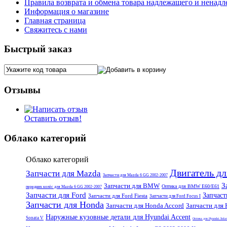
Правила возврата и обмена товара надлежащего и ненадл
Информация о магазине
Главная страница
Свяжитесь с нами
Быстрый заказ
Отзывы
Оставить отзыв!
Облако категорий
Облако категорий
Двигатель д
Запчасти для Mazda
Запчасти для Mazda 6 GG 2002-2007
З
Запчасти для BMW
Оптика для BMW E60/E61
передних колёс для Mazda 6 GG 2002-2007
Запчасти для Ford
Запчаст
Запчасти для Ford Fiesta
Запчасти для Ford Focus I
Запчасти для Honda
Запчасти для Honda Accord
Запчасти для 
Наружные кузовные детали для Hyundai Accent
Sonata V
Оптика для Hyundai Solar