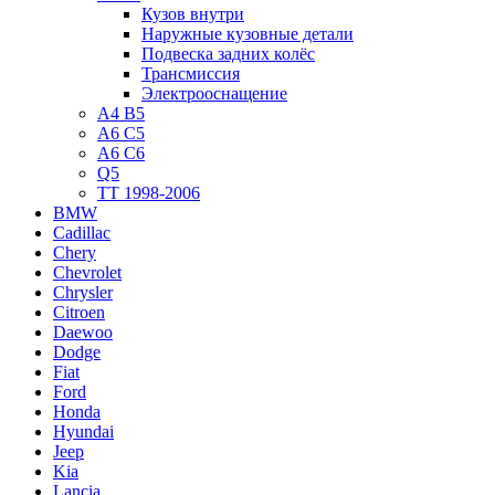
Кузов внутри
Наружные кузовные детали
Подвеска задних колёс
Трансмиссия
Электрооснащение
A4 B5
A6 C5
A6 C6
Q5
TT 1998-2006
BMW
Cadillac
Chery
Chevrolet
Chrysler
Citroen
Daewoo
Dodge
Fiat
Ford
Honda
Hyundai
Jeep
Kia
Lancia