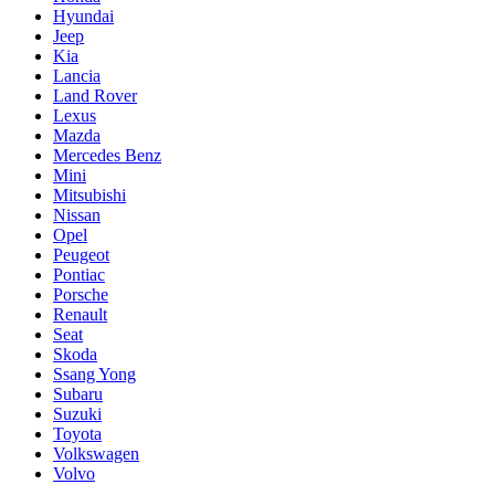
Hyundai
Jeep
Kia
Lancia
Land Rover
Lexus
Mazda
Mercedes Benz
Mini
Mitsubishi
Nissan
Opel
Peugeot
Pontiac
Porsche
Renault
Seat
Skoda
Ssang Yong
Subaru
Suzuki
Toyota
Volkswagen
Volvo