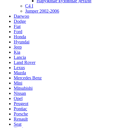
Наружные кузовные детали
C4 I
Jumper 2002-2006
Daewoo
Dodge
Fiat
Ford
Honda
Hyundai
Jeep
Kia
Lancia
Land Rover
Lexus
Mazda
Mercedes Benz
Mini
Mitsubishi
Nissan
Opel
Peugeot
Pontiac
Porsche
Renault
Seat