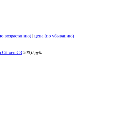
по возрастанию)
|
цена (по убыванию)
 Citroen C3
500,0 руб.