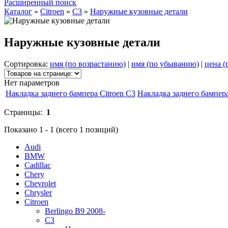
Расширенный поиск
Каталог
»
Citroen
»
C3
»
Наружные кузовные детали
Наружные кузовные детали
Сортировка:
имя (по возрастанию)
|
имя (по убыванию)
|
цена (
Нет параметров
Накладка заднего бампера Citroen C3
Накладка заднего бампера
Страницы:
1
Показано
1
-
1
(всего
1
позиций)
Audi
BMW
Cadillac
Chery
Chevrolet
Chrysler
Citroen
Berlingo B9 2008-
C3