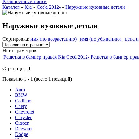
Расширенный поиск
Каталог
»
Kia
»
Cee'd 2012-
»
Наружные кузовные детали
Наружные кузовные детали
Сортировка:
имя (по возрастанию)
|
имя (по убыванию)
|
цена (
Нет параметров
Решетка в бампер правая Kia Ceed 2012-
Решетка в бампер прав
Страницы:
1
Показано
1
-
1
(всего
1
позиций)
Audi
BMW
Cadillac
Chery
Chevrolet
Chrysler
Citroen
Daewoo
Dodge