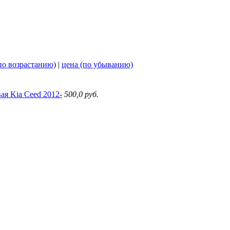
по возрастанию)
|
цена (по убыванию)
ая Kia Ceed 2012-
500,0 руб.