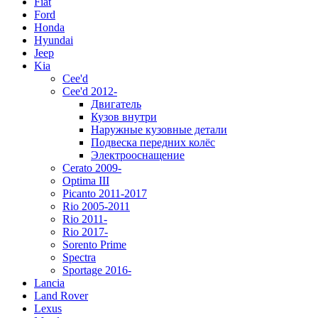
Fiat
Ford
Honda
Hyundai
Jeep
Kia
Cee'd
Cee'd 2012-
Двигатель
Кузов внутри
Наружные кузовные детали
Подвеска передних колёс
Электрооснащение
Cerato 2009-
Optima III
Picanto 2011-2017
Rio 2005-2011
Rio 2011-
Rio 2017-
Sorento Prime
Spectra
Sportage 2016-
Lancia
Land Rover
Lexus