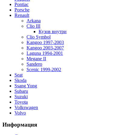
Pontiac
Porsche
Renault
Arkana
Clio III
Кузов внутри
Clio Symbol
Kangoo 1997-2003
Kangoo 2003-2007
Laguna 1994-2001
Megane II
Sandero
Scenic 1999-2002
Seat
Skoda
Ssang Yong
Subaru
Suzuki
Toyota
Volkswagen
Volvo
Информация