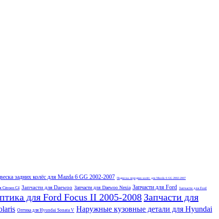
веска задних колёс для Mazda 6 GG 2002-2007
Подвеска передних колёс для Mazda 6 GG 2002-2007
Запчасти для Ford
Запчасти для Daewoo
Запчасти для Daewoo Nexia
я Citroen C4
Запчасти для Ford
птика для Ford Focus II 2005-2008
Запчасти для
laris
Наружные кузовные детали для Hyundai
Оптика для Hyundai Sonata V