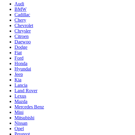
Audi
BMW
Cadillac
Chery
Chevrolet
Chrysler
Citroen
Daewoo
Dodge
Fiat
Ford
Honda
Hyundai
Jeep
Kia
Lancia
Land Rover
Lexus
Mazda
Mercedes Benz
Mini
Mitsubishi
Nissan
Opel
Peugeot