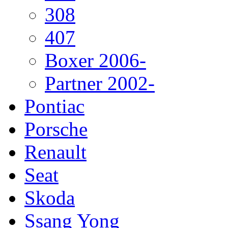
308
407
Boxer 2006-
Partner 2002-
Pontiac
Porsche
Renault
Seat
Skoda
Ssang Yong