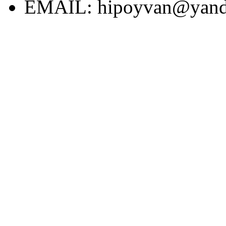
EMAIL:
hipoyvan@yand