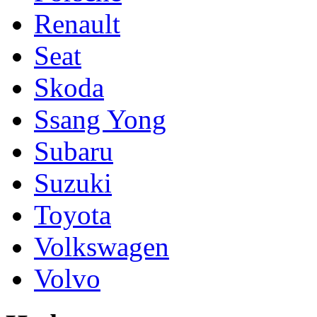
Renault
Seat
Skoda
Ssang Yong
Subaru
Suzuki
Toyota
Volkswagen
Volvo