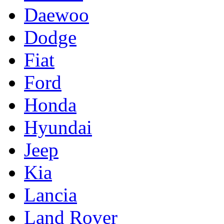
Daewoo
Dodge
Fiat
Ford
Honda
Hyundai
Jeep
Kia
Lancia
Land Rover