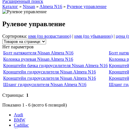
Расширенный поиск
Каталог
»
Nissan
»
Almera N16
»
Рулевое управление
Рулевое управление
Сортировка:
имя (по возрастанию)
|
имя (по убыванию)
|
цена (
Нет параметров
Болт натяжителя Nissan Almera N16
Болт натя
Колонка рулевая Nissan Almera N16
Колонка р
Кронштейн бачка гидроусилителя Nissan Almera N16
Кронштейн
Кронштейн гидроусилителя Nissan Almera N16
Кронштейн
Кронштейн гидроусилителя Nissan Almera N16
Кронштейн
Шланг гидроусилителя Nissan Almera N16
Шланг гид
Страницы:
1
Показано
1
-
6
(всего
6
позиций)
Audi
BMW
Cadillac