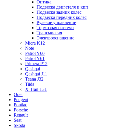
Оптика
Подвеска двигателя и кпп
Подвеска задних колёс
Подвеска передних колёс
Рулевое управление
Тормозная система
Трансмиссия
Электрооснащение
Micra K12
Note
Patrol Y60
Patrol Y61
Primera P12
Qashqai
Qashqai J11
Teana J32
Tiida
X-Trail T31
Opel
Peugeot
Pontiac
Porsche
Renault
Seat
Skoda