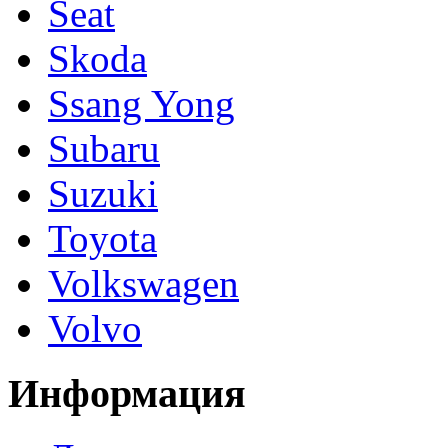
Seat
Skoda
Ssang Yong
Subaru
Suzuki
Toyota
Volkswagen
Volvo
Информация