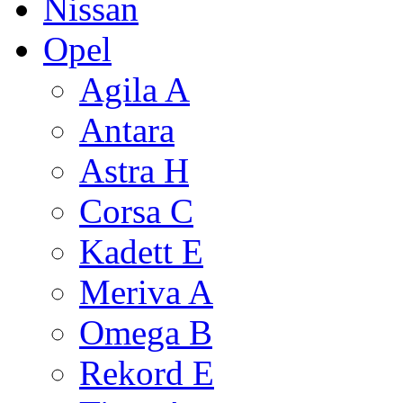
Nissan
Opel
Agila A
Antara
Astra H
Corsa C
Kadett E
Meriva A
Omega B
Rekord E