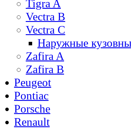
Tigra A
Vectra B
Vectra C
Наружные кузовны
Zafira A
Zafira B
Peugeot
Pontiac
Porsche
Renault