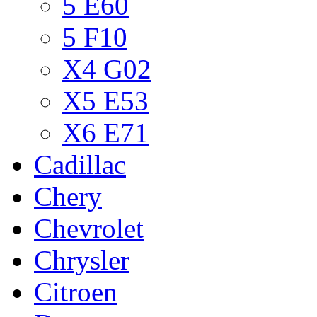
5 E60
5 F10
X4 G02
X5 E53
X6 E71
Cadillac
Chery
Chevrolet
Chrysler
Citroen