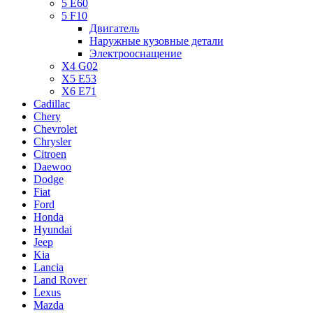
5 E60
5 F10
Двигатель
Наружные кузовные детали
Электрооснащение
X4 G02
X5 E53
X6 E71
Cadillac
Chery
Chevrolet
Chrysler
Citroen
Daewoo
Dodge
Fiat
Ford
Honda
Hyundai
Jeep
Kia
Lancia
Land Rover
Lexus
Mazda