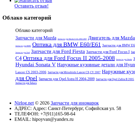
Оставить отзыв!
Облако категорий
Облако категорий
Двигатель для Mazda
Запчасти для Mazda
Запчасти для Mazda 6 GG 2002-2007
Оптика для BMW E60/E61
Запчасти для BMW E6
Запчасти для BMW
Запчасти для Ford Fiesta
Запчасти для Ford Focus I
Зап
Запчасти для Ford
Оптика для Ford Focus II 2005-2008
C4
З
Запчасти для Honda
Hyundai Sonata V
Наружные кузовные детали для Hyund
Наружные кузо
Lancer CS 2003-2006
Запчасти для Mitsubishi Lancer CX,CY 2007
для Opel
Запчасти для Opel Astra H 2004-2009
Запчасти для Opel Zafira B 2005
Запчасти для Subaru
Nirlog.net
© 2026
Запчасти для иномарок
АДРЕС:
Адрес: Санкт-Петербург, Софийская ул. 58
ТЕЛЕФОН:
+7(911)165-98-64
EMAIL:
hipoyvan@yandex.ru