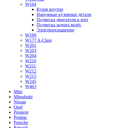
W164
Кузов внутри
Наружные кузовные детали
Подвеска двигателя и кпп
Подвеска задних колёс
Электрооснащение
W169
W177 A-Class
W201
W203
W204
W210
W211
W212
W215
W245
W463
Mini
Mitsubishi
Nissan
Opel
Peugeot
Pontiac
Porsche
Renault