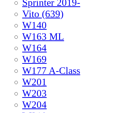
Sprinter 2019-
Vito (639)
W140
W163 ML
W164
W169
W177 A-Class
W201
W203
W204