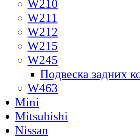
W210
W211
W212
W215
W245
Подвеска задних к
W463
Mini
Mitsubishi
Nissan