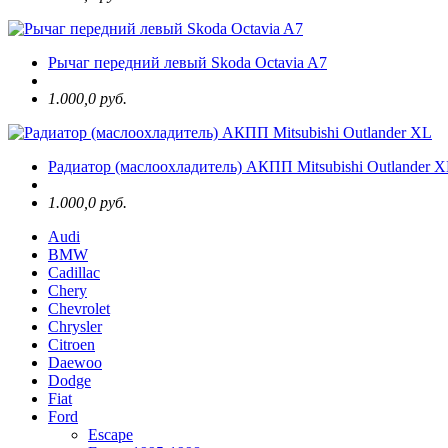
Рычаг передний левый Skoda Octavia A7
1.000,0 руб.
Радиатор (маслоохладитель) АКПП Mitsubishi Outlander 
1.000,0 руб.
Audi
BMW
Cadillac
Chery
Chevrolet
Chrysler
Citroen
Daewoo
Dodge
Fiat
Ford
Escape