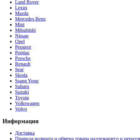
Land Rover
Lexus
Mazda
Mercedes Benz
Mini
Mitsubishi
Nissan
Opel
Peugeot
Pontiac
Porsche
Renault
Seat
Skoda
Ssang Yong
Subaru
Suzuki
Toyota
Volkswagen
Volvo
Информация
Доставка
Правила возврата и обмена товара надлежащего и ненадл