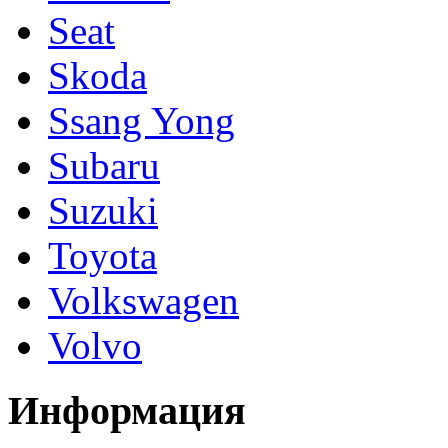
Seat
Skoda
Ssang Yong
Subaru
Suzuki
Toyota
Volkswagen
Volvo
Информация