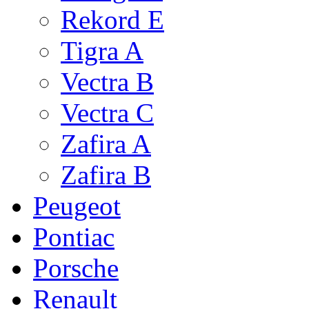
Rekord E
Tigra A
Vectra B
Vectra C
Zafira A
Zafira B
Peugeot
Pontiac
Porsche
Renault