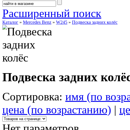
Расширенный поиск
Каталог
»
Mercedes Benz
»
W245
»
Подвеска задних колёс
Подвеска задних колё
Сортировка:
имя (по возр
цена (по возрастанию)
|
це
Нет параметров