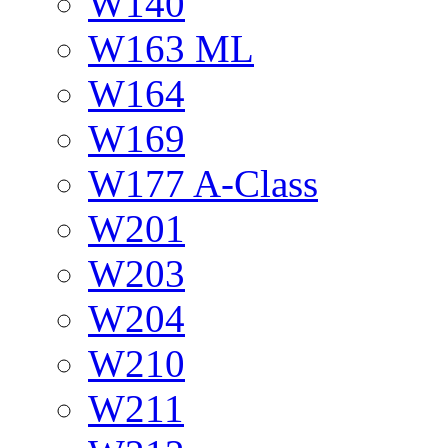
W140
W163 ML
W164
W169
W177 A-Class
W201
W203
W204
W210
W211