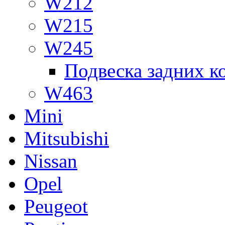
W212
W215
W245
Подвеска задних к
W463
Mini
Mitsubishi
Nissan
Opel
Peugeot