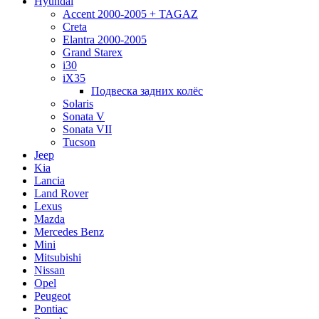
Hyundai
Accent 2000-2005 + TAGAZ
Creta
Elantra 2000-2005
Grand Starex
i30
iX35
Подвеска задних колёс
Solaris
Sonata V
Sonata VII
Tucson
Jeep
Kia
Lancia
Land Rover
Lexus
Mazda
Mercedes Benz
Mini
Mitsubishi
Nissan
Opel
Peugeot
Pontiac