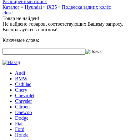
Расширенный поиск
Каталог
»
Hyundai
»
iX35
»
Подвеска задних колёс
close
Товар не найден!
Не найдено товаров, соответствующих Вашему запросу.
Воспользуйтесь поиском!
Ключевые слова:
Audi
BMW
Cadillac
Chery
Chevrolet
Chrysler
Citroen
Daewoo
Dodge
Fiat
Ford
Honda