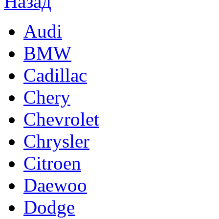
Audi
BMW
Cadillac
Chery
Chevrolet
Chrysler
Citroen
Daewoo
Dodge