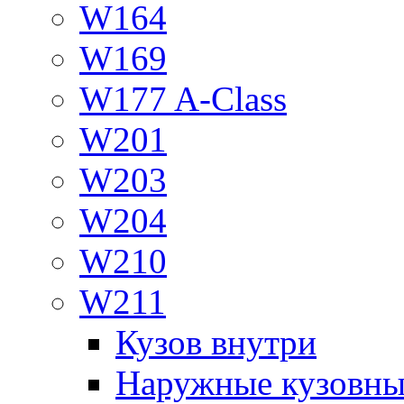
W164
W169
W177 A-Class
W201
W203
W204
W210
W211
Кузов внутри
Наружные кузовны