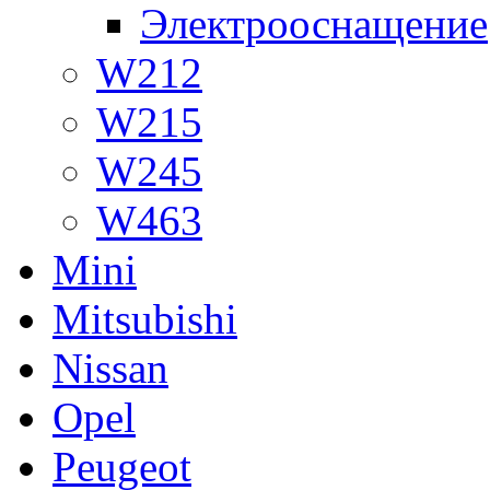
Электрооснащение
W212
W215
W245
W463
Mini
Mitsubishi
Nissan
Opel
Peugeot