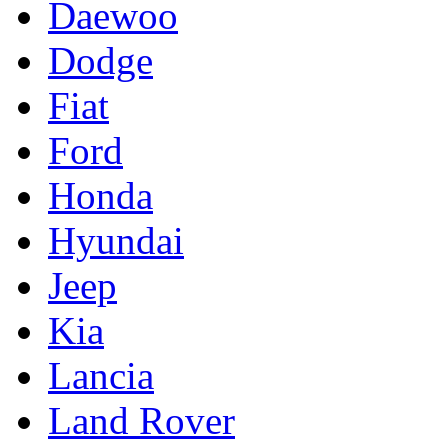
Daewoo
Dodge
Fiat
Ford
Honda
Hyundai
Jeep
Kia
Lancia
Land Rover