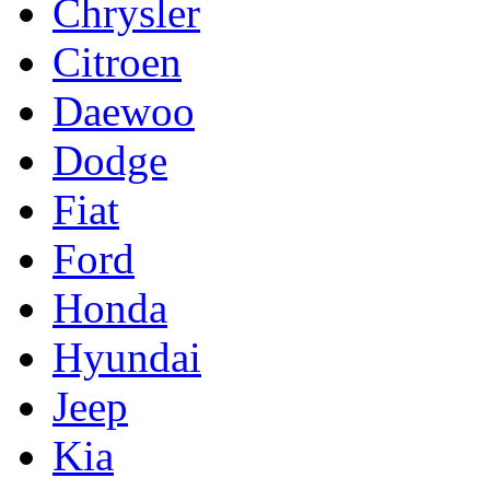
Chrysler
Citroen
Daewoo
Dodge
Fiat
Ford
Honda
Hyundai
Jeep
Kia