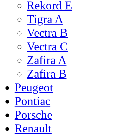
Rekord E
Tigra A
Vectra B
Vectra C
Zafira A
Zafira B
Peugeot
Pontiac
Porsche
Renault