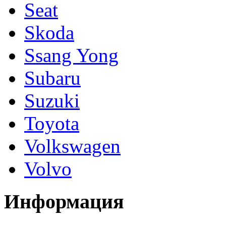
Seat
Skoda
Ssang Yong
Subaru
Suzuki
Toyota
Volkswagen
Volvo
Информация