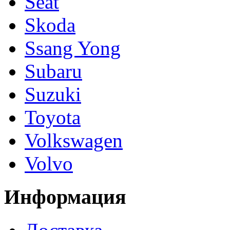
Seat
Skoda
Ssang Yong
Subaru
Suzuki
Toyota
Volkswagen
Volvo
Информация