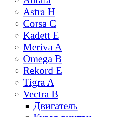
Astra H
Corsa C
Kadett E
Meriva A
Omega B
Rekord E
Tigra A
Vectra B
Двигатель