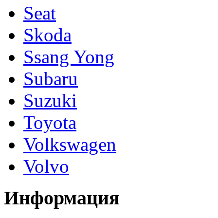
Seat
Skoda
Ssang Yong
Subaru
Suzuki
Toyota
Volkswagen
Volvo
Информация