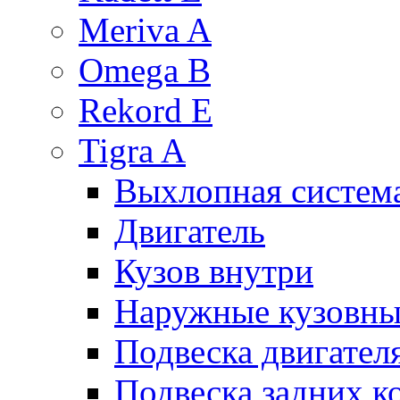
Meriva A
Omega B
Rekord E
Tigra A
Выхлопная систем
Двигатель
Кузов внутри
Наружные кузовны
Подвеска двигател
Подвеска задних к