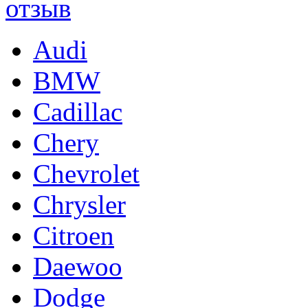
Audi
BMW
Cadillac
Chery
Chevrolet
Chrysler
Citroen
Daewoo
Dodge