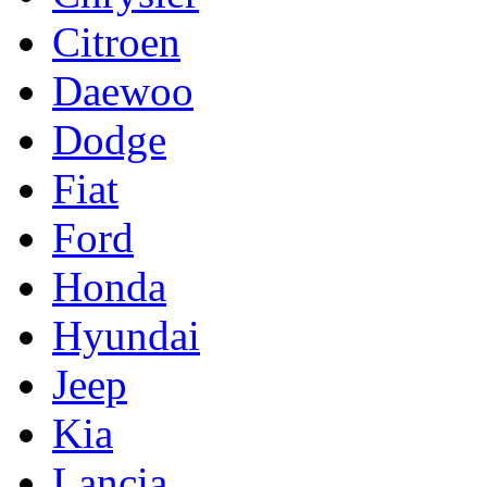
Citroen
Daewoo
Dodge
Fiat
Ford
Honda
Hyundai
Jeep
Kia
Lancia