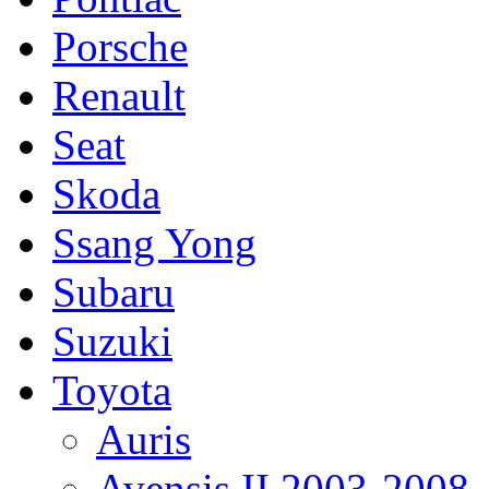
Porsche
Renault
Seat
Skoda
Ssang Yong
Subaru
Suzuki
Toyota
Auris
Avensis II 2003-2008