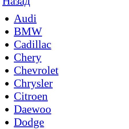
Audi
BMW
Cadillac
Chery
Chevrolet
Chrysler
Citroen
Daewoo
Dodge