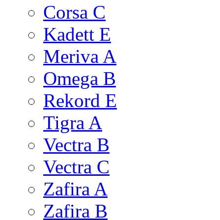
Corsa C
Kadett E
Meriva A
Omega B
Rekord E
Tigra A
Vectra B
Vectra C
Zafira A
Zafira B