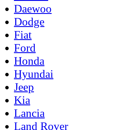
Daewoo
Dodge
Fiat
Ford
Honda
Hyundai
Jeep
Kia
Lancia
Land Rover