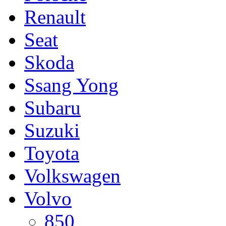
Renault
Seat
Skoda
Ssang Yong
Subaru
Suzuki
Toyota
Volkswagen
Volvo
850