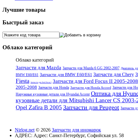
Лучшие товары
Быстрый заказ
Облако категорий
Облако категорий
Запчасти для Mazda
Запчасти для Mazda 6 GG 2002-2007
Двигатель д
З
Запчасти для Chery
Запчасти для BMW E60/E61
BMW E60/E61
Fiesta
Запчасти для Ford Focus II 2005-2008
Запчасти для Ford Focus I
2005-2008
Запчасти для Honda
Запчасти для Ho
Запчасти для Honda Accord
Оптика для Hyunda
Наружные кузовные детали для Hyundai Accent
кузовные детали для Mitsubishi Lancer CS 2003-
Запчасти для Peugeot
Opel Zafira B 2005
Запчасти д
Nirlog.net
© 2026
Запчасти для иномарок
АДРЕС:
Адрес: Санкт-Петербург, Софийская ул. 58