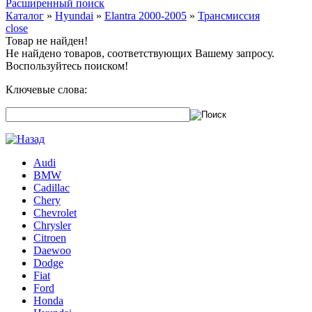
Расширенный поиск
Каталог
»
Hyundai
»
Elantra 2000-2005
»
Трансмиссия
close
Товар не найден!
Не найдено товаров, соответствующих Вашему запросу.
Воспользуйтесь поиском!
Ключевые слова:
Audi
BMW
Cadillac
Chery
Chevrolet
Chrysler
Citroen
Daewoo
Dodge
Fiat
Ford
Honda