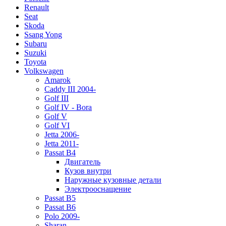
Renault
Seat
Skoda
Ssang Yong
Subaru
Suzuki
Toyota
Volkswagen
Amarok
Caddy III 2004-
Golf III
Golf IV - Bora
Golf V
Golf VI
Jetta 2006-
Jetta 2011-
Passat B4
Двигатель
Кузов внутри
Наружные кузовные детали
Электрооснащение
Passat B5
Passat B6
Polo 2009-
Sharan