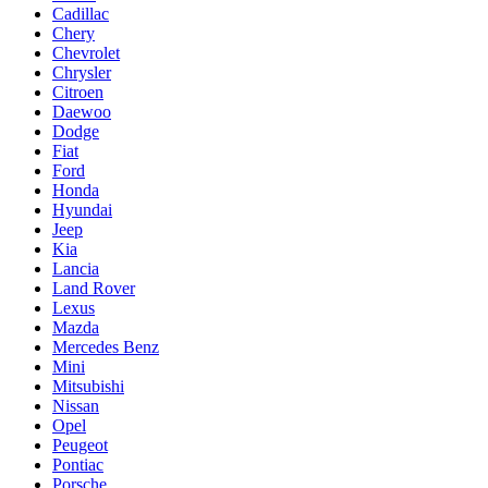
Cadillac
Chery
Chevrolet
Chrysler
Citroen
Daewoo
Dodge
Fiat
Ford
Honda
Hyundai
Jeep
Kia
Lancia
Land Rover
Lexus
Mazda
Mercedes Benz
Mini
Mitsubishi
Nissan
Opel
Peugeot
Pontiac
Porsche