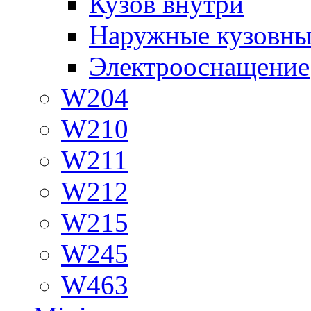
Кузов внутри
Наружные кузовны
Электрооснащение
W204
W210
W211
W212
W215
W245
W463