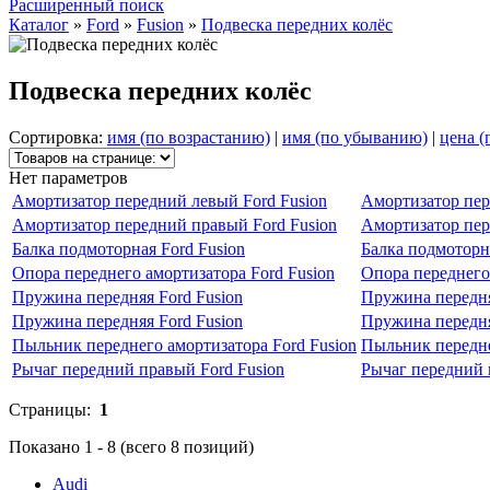
Расширенный поиск
Каталог
»
Ford
»
Fusion
»
Подвеска передних колёс
Подвеска передних колёс
Сортировка:
имя (по возрастанию)
|
имя (по убыванию)
|
цена (
Нет параметров
Амортизатор передний левый Ford Fusion
Амортизатор пер
Амортизатор передний правый Ford Fusion
Амортизатор пер
Балка подмоторная Ford Fusion
Балка подмоторна
Опора переднего амортизатора Ford Fusion
Опора переднего 
Пружина передняя Ford Fusion
Пружина передня
Пружина передняя Ford Fusion
Пружина передня
Пыльник переднего амортизатора Ford Fusion
Пыльник передне
Рычаг передний правый Ford Fusion
Рычаг передний 
Страницы:
1
Показано
1
-
8
(всего
8
позиций)
Audi