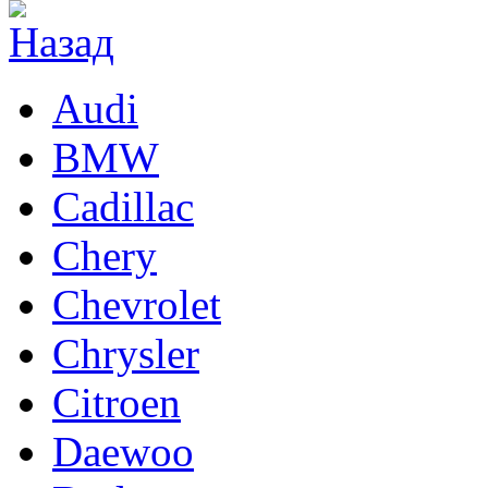
Audi
BMW
Cadillac
Chery
Chevrolet
Chrysler
Citroen
Daewoo