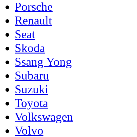
Porsche
Renault
Seat
Skoda
Ssang Yong
Subaru
Suzuki
Toyota
Volkswagen
Volvo